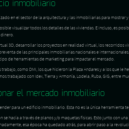
io inmobiliario
zado en el sector de la arquitectura y las inmobiliarias para mostrar 
sible visualizar todos los detalles de las viviendas. E incluso, es posib
 dinero.
 3D, desarrollar los proyectos en realidad virtual, los recorridos vir
 preventa de las principales Inmobiliarias nacionales e internacionale
e tipo de herramientas de marketing para impactar el mercado.
trabajo, como DMI, los que hicieron la Plaza Andares y a los que le h
os trabajado con Idex, Tierra y Armonía, Lodela, Ruba, GIG, entre mu
onar el mercado inmobiliario
un render para un edificio inmobiliario. Esta no es la única herramienta
 se hacía a través de planos y/o maquetas físicas. Esto junto con una
tunadamente, esa época ha quedado atrás, para abrir paso a la revoluc