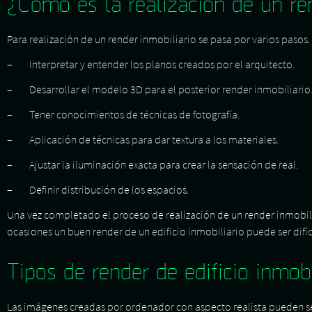
¿Cómo es la realización de un ren
Para realización de un render inmobiliario se pasa por varios pasos.
– Interpretar y entender los planos creados por el arquitecto.
– Desarrollar el modelo 3D para el posterior render inmobiliario
– Tener conocimientos de técnicas de fotografía.
– Aplicación de técnicas para dar textura a los materiales.
– Ajustar la iluminación exacta para crear la sensación de real.
– Definir distribución de los espacios.
Una vez completado el proceso de realización de un render inmobilia
ocasiones un buen render de un edificio inmobiliario puede ser difíc
Tipos de render de edificio inmobi
Las imágenes creadas por ordenador con aspecto realista pueden ser