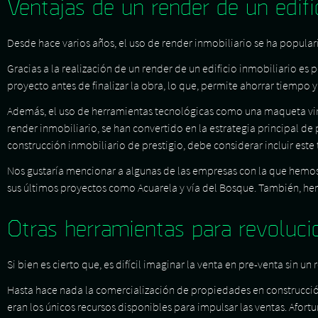
Ventajas de un render de un edific
Desde hace varios años, el uso de render inmobiliario se ha populari
Gracias a la realización de un render de un edificio inmobiliario es po
proyecto antes de finalizar la obra, lo que, permite ahorrar tiempo y
Además, el uso de herramientas tecnológicas como una maqueta virtual
render inmobiliario, se han convertido en la estrategia principal de
construcción inmobiliario de prestigio, debe considerar incluir est
Nos gustaría mencionar a algunas de las empresas con la que hemos 
sus últimos proyectos como Acuarela y vía del Bosque. También, hem
Otras herramientas para revoluci
Si bien es cierto que, es difícil imaginar la venta en pre-venta sin 
Hasta hace nada la comercialización de propiedades en construcción
eran los únicos recursos disponibles para impulsar las ventas. Afor