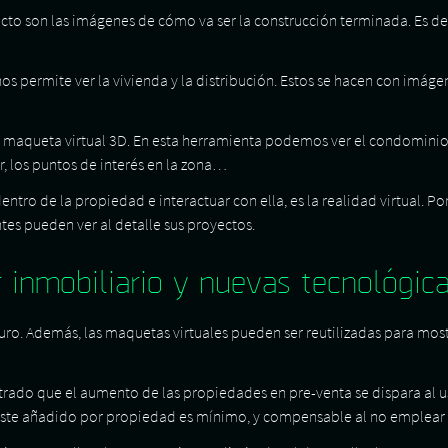
to son las imágenes de cómo va ser la construcción terminada. Es dec
nos permite ver la vivienda y la distribución. Estos se hacen con imág
la maqueta virtual 3D. En esta herramienta podemos ver el condominio, 
r, los puntos de interés en la zona…
entro de la propiedad e interactuar con ella, es la realidad virtual. P
entes pueden ver al detalle sus proyectos.
 inmobiliario y nuevas tecnológica
futuro. Además, las maquetas virtuales pueden ser reutilizadas para mos
trado que el aumento de las propiedades en pre-venta se dispara al us
oste añadido por propiedad es mínimo, y compensable al no emplear l